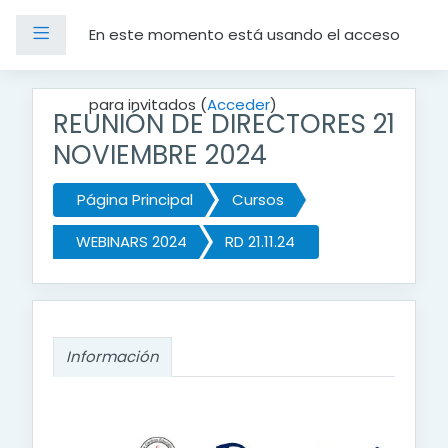
Panel lateral
En este momento está usando el acceso
Salta al contenido principal
para invitados (
Acceder
)
REUNIÓN DE DIRECTORES 21
NOVIEMBRE 2024
Página Principal
Cursos
WEBINARS 2024
RD 21.11.24
Información
Información