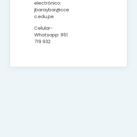
electrónico:
jbaraybar@cce
c.edu.pe
Celular-
Whatsapp: 951
719 932