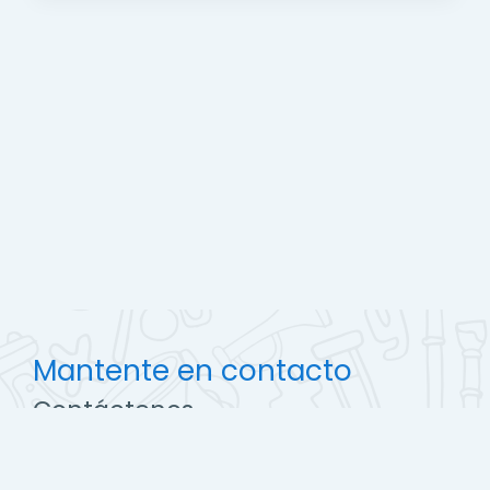
Mantente en contacto
Contáctenos
http://ccec.edu.pe
soporte@campus.ccec.edu.pe