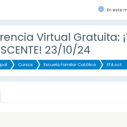
En este 
cipal
encia Virtual Gratuita:
SCENTE! 23/10/24
ipal
Cursos
Escuela Familiar Católica
EFA.oct
ción