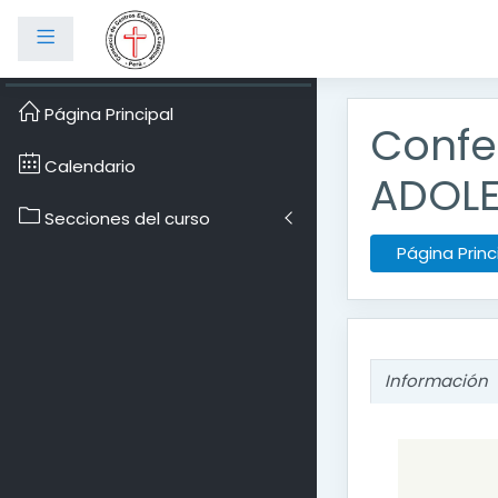
Panel lateral
Salta al contenido prin
Página Principal
Confer
Calendario
ADOLE
Secciones del curso
Página Princ
Información
Informa