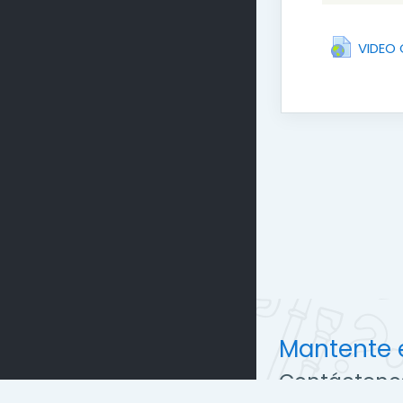
VIDEO 
Mantente 
Contácteno