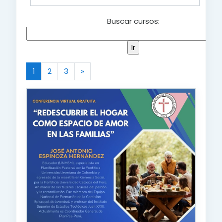
Buscar cursos:
1
2
3
»
(actual)
Siguiente