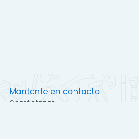
Mantente en contacto
Contáctenos
http://ccec.edu.pe
soporte@campus.ccec.edu.pe