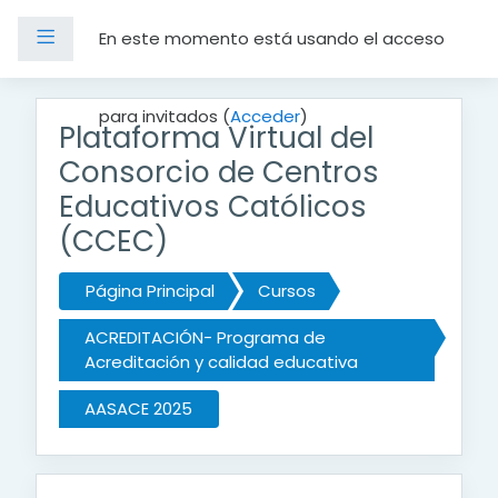
Panel lateral
En este momento está usando el acceso
Salta al contenido principal
para invitados (
Acceder
)
Plataforma Virtual del
Consorcio de Centros
Educativos Católicos
(CCEC)
Página Principal
Cursos
ACREDITACIÓN- Programa de
Acreditación y calidad educativa
AASACE 2025