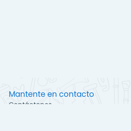
Mantente en contacto
Contáctenos
http://ccec.edu.pe
soporte@campus.ccec.edu.pe