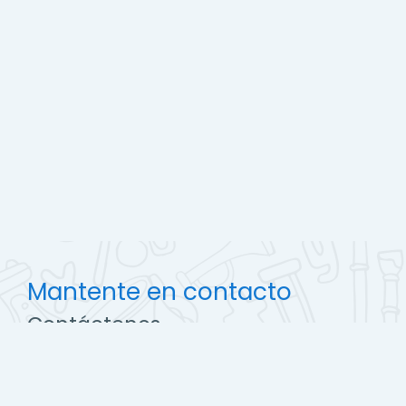
Mantente en contacto
Contáctenos
http://ccec.edu.pe
soporte@campus.ccec.edu.pe