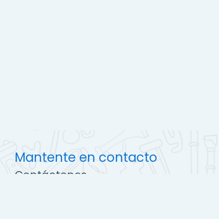
Mantente en contacto
Contáctenos
http://ccec.edu.pe
soporte@campus.ccec.edu.pe