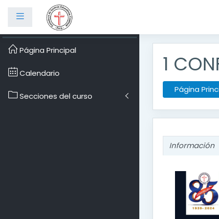
Panel lateral
Salta al contenido prin
Página Principal
1 CON
Calendario
Página Princ
Secciones del curso
Información
Informa