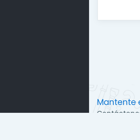
Mantente 
Contácteno
http://cc
soporte@