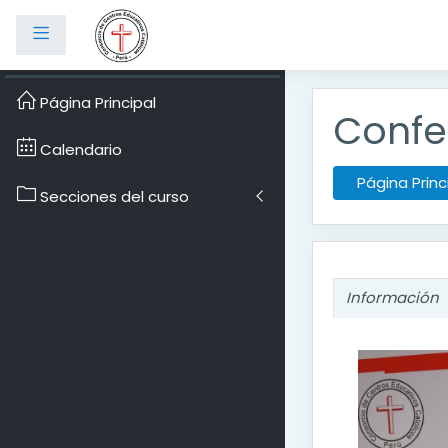
Panel lateral
Salta al contenido prin
Página Principal
Confe
Calendario
Página Princ
Secciones del curso
Información
Informa