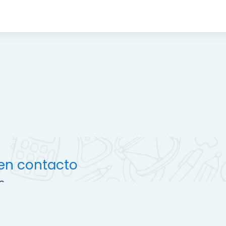
en contacto
s
ec.edu.pe
campus.ccec.edu.pe