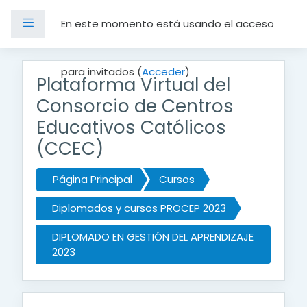
Panel lateral
En este momento está usando el acceso
Salta al contenido principal
para invitados (
Acceder
)
Plataforma Virtual del
Consorcio de Centros
Educativos Católicos
(CCEC)
Página Principal
Cursos
Diplomados y cursos PROCEP 2023
DIPLOMADO EN GESTIÓN DEL APRENDIZAJE
2023