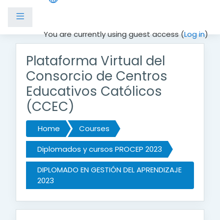
Side panel
Skip to main content
You are currently using guest access (
Log in
)
Plataforma Virtual del
Consorcio de Centros
Educativos Católicos
(CCEC)
Home
Courses
Diplomados y cursos PROCEP 2023
DIPLOMADO EN GESTIÓN DEL APRENDIZAJE
2023